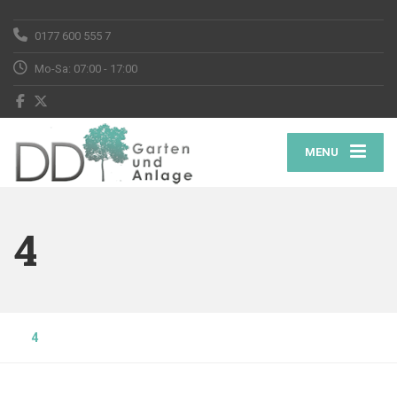
0177 600 555 7
Mo-Sa: 07:00 - 17:00
MENU
4
4