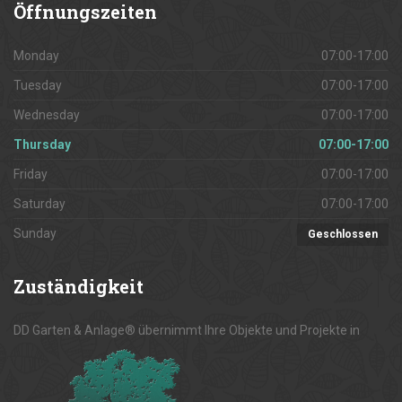
Öffnungszeiten
Monday
07:00-17:00
Tuesday
07:00-17:00
Wednesday
07:00-17:00
Thursday
07:00-17:00
Friday
07:00-17:00
Saturday
07:00-17:00
Sunday
Geschlossen
Zuständigkeit
DD Garten & Anlage® übernimmt Ihre Objekte und Projekte in