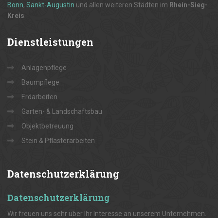
Bonn
,
Sankt-Augustin
und allen weiteren Städten im
Rhein-Sieg-
Kreis
.
Dienstleistungen
Anlagenpflege
Baumpflege
Erdarbeiten
Garten- & Landschaftsbau
Objektbetreuung
Stein & Pflasterarbeiten
Datenschutzerklärung
Datenschutzerklärung
Wir freuen uns sehr über Ihr Interesse an unserem Unternehmen.