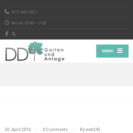
0177 600 555 7
Mo-Sa: 07:00 - 17:00
MENU
20. April 2016
0 Comments
By web245